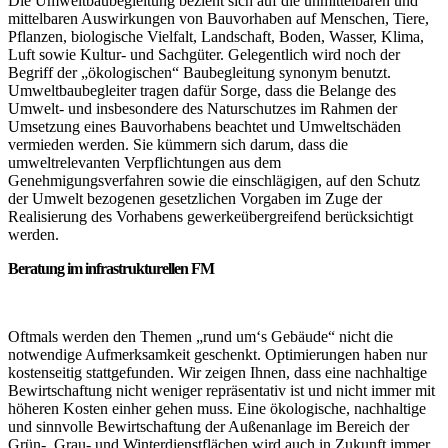
Die Umweltbaubegleitung bezieht sich auf die unmittelbaren und
mittelbaren Auswirkungen von Bauvorhaben auf Menschen, Tiere,
Pflanzen, biologische Vielfalt, Landschaft, Boden, Wasser, Klima,
Luft sowie Kultur- und Sachgüter. Gelegentlich wird noch der
Begriff der „ökologischen“ Baubegleitung synonym benutzt.
Umweltbaubegleiter tragen dafür Sorge, dass die Belange des
Umwelt- und insbesondere des Naturschutzes im Rahmen der
Umsetzung eines Bauvorhabens beachtet und Umweltschäden
vermieden werden. Sie kümmern sich darum, dass die
umweltrelevanten Verpflichtungen aus dem
Genehmigungsverfahren sowie die einschlägigen, auf den Schutz
der Umwelt bezogenen gesetzlichen Vorgaben im Zuge der
Realisierung des Vorhabens gewerkeübergreifend berücksichtigt
werden.
Beratung im infrastrukturellen FM
Oftmals werden den Themen „rund um‘s Gebäude“ nicht die
notwendige Aufmerksamkeit geschenkt. Optimierungen haben nur
kostenseitig stattgefunden. Wir zeigen Ihnen, dass eine nachhaltige
Bewirtschaftung nicht weniger repräsentativ ist und nicht immer mit
höheren Kosten einher gehen muss. Eine ökologische, nachhaltige
und sinnvolle Bewirtschaftung der Außenanlage im Bereich der
Grün-, Grau- und Winterdienstflächen wird auch in Zukunft immer