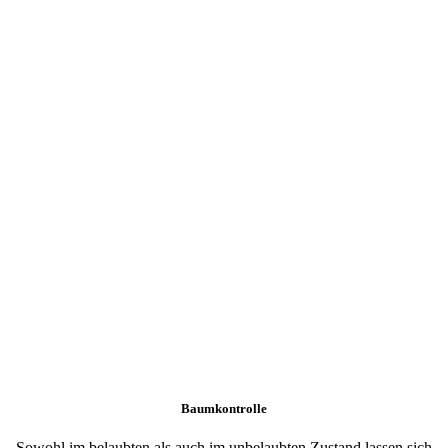
Baumkontrolle
Sowohl im belaubten als auch im unbelaubten Zustand lassen sich