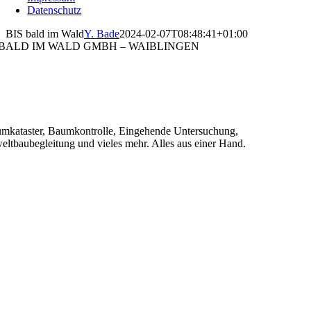
Datenschutz
BIS bald im Wald
Y. Bade
2024-02-07T08:48:41+01:00
 BALD IM WALD GMBH – WAIBLINGEN
fessionelle Gutachten, Kataster und
weltbau-begleitungen
mkataster, Baumkontrolle, Eingehende Untersuchung,
ltbaubegleitung und vieles mehr. Alles aus einer Hand.